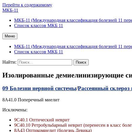
Перейти к содержимому
МКБ-11
МКБ-11 (Международная классификация болезней 11 пер
Список классов МКБ 11
Меню
МКБ-11 (Международная классификация болезней 11 пер
Список классов МКБ 11
Найти:
Изолированные демиелинизирующие си
09 Болезни нервной системы
/
Рассеянный склероз
8A41.0 Поперечный миелит
Исключены:
9C40.1 Оптический неврит
9C40.10 Ретробульбарный неврит (перенесен в класс болез
8A43 Оптикомиелит (болезнь Девика)