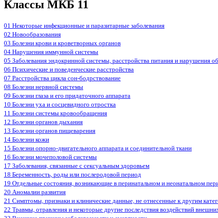
Классы МКБ 11
01 Некоторые инфекционные и паразитарные заболевания
02 Новообразования
03 Болезни крови и кроветворных органов
04 Нарушения иммунной системы
05 Заболевания эндокринной системы, расстройства питания и нарушения о
06 Психические и поведенческие расстройства
07 Расстройства цикла сон-бодрствование
08 Болезни нервной системы
09 Болезни глаза и его придаточного аппарата
10 Болезни уха и сосцевидного отростка
11 Болезни системы кровообращения
12 Болезни органов дыхания
13 Болезни органов пищеварения
14 Болезни кожи
15 Болезни опорно-двигательного аппарата и соединительной ткани
16 Болезни мочеполовой системы
17 Заболевания, связанные с сексуальным здоровьем
18 Беременность, роды или послеродовой период
19 Отдельные состояния, возникающие в перинатальном и неонатальном пер
20 Аномалии развития
21 Симптомы, признаки и клинические данные, не отнесенные к другим кате
22 Травмы, отравления и некоторые другие последствия воздействий внешни