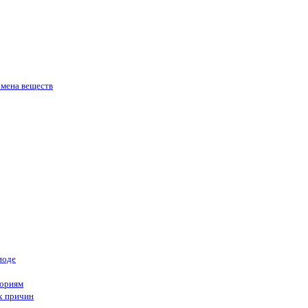
бмена веществ
иоде
гориям
х причин