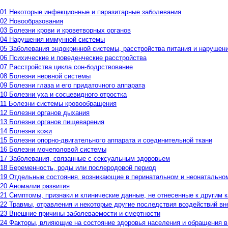
01 Некоторые инфекционные и паразитарные заболевания
02 Новообразования
03 Болезни крови и кроветворных органов
04 Нарушения иммунной системы
05 Заболевания эндокринной системы, расстройства питания и нарушен
06 Психические и поведенческие расстройства
07 Расстройства цикла сон-бодрствование
08 Болезни нервной системы
09 Болезни глаза и его придаточного аппарата
10 Болезни уха и сосцевидного отростка
11 Болезни системы кровообращения
12 Болезни органов дыхания
13 Болезни органов пищеварения
14 Болезни кожи
15 Болезни опорно-двигательного аппарата и соединительной ткани
16 Болезни мочеполовой системы
17 Заболевания, связанные с сексуальным здоровьем
18 Беременность, роды или послеродовой период
19 Отдельные состояния, возникающие в перинатальном и неонатально
20 Аномалии развития
21 Симптомы, признаки и клинические данные, не отнесенные к другим 
22 Травмы, отравления и некоторые другие последствия воздействий в
23 Внешние причины заболеваемости и смертности
24 Факторы, влияющие на состояние здоровья населения и обращения 