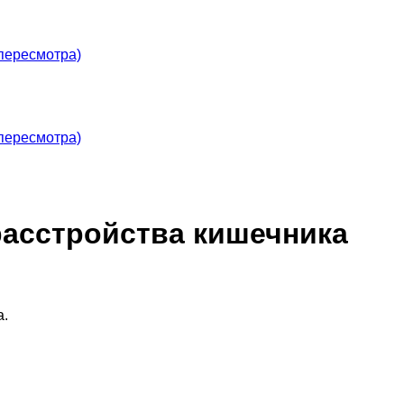
пересмотра)
пересмотра)
асстройства кишечника
а.