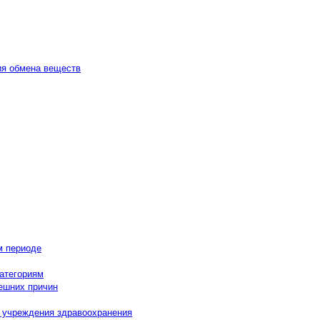
ия обмена веществ
м периоде
категориям
нешних причин
в учреждения здравоохранения