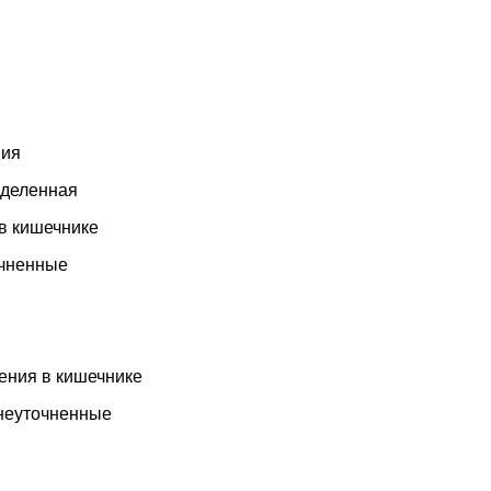
мия
еделенная
в кишечнике
очненные
ения в кишечнике
 неуточненные