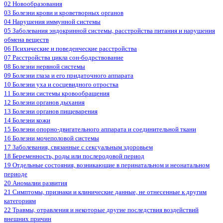
02 Новообразования
03 Болезни крови и кроветворных органов
04 Нарушения иммунной системы
05 Заболевания эндокринной системы, расстройства питания и нарушения
обмена веществ
06 Психические и поведенческие расстройства
07 Расстройства цикла сон-бодрствование
08 Болезни нервной системы
09 Болезни глаза и его придаточного аппарата
10 Болезни уха и сосцевидного отростка
11 Болезни системы кровообращения
12 Болезни органов дыхания
13 Болезни органов пищеварения
14 Болезни кожи
15 Болезни опорно-двигательного аппарата и соединительной ткани
16 Болезни мочеполовой системы
17 Заболевания, связанные с сексуальным здоровьем
18 Беременность, роды или послеродовой период
19 Отдельные состояния, возникающие в перинатальном и неонатальном
периоде
20 Аномалии развития
21 Симптомы, признаки и клинические данные, не отнесенные к другим
категориям
22 Травмы, отравления и некоторые другие последствия воздействий
внешних причин