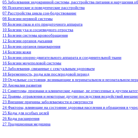
05 Заболевания эндокринной системы, расстройства питания и нарушения о
06 Психические и поведенческие расстройства
07 Расстройства цикла сон-бодрствование
08 Болезни нервной системы
09 Болезни глаза и его придаточного аппарата
10 Болезни уха и сосцевидного отростка
11 Болезни системы кровообращения
12 Болезни органов дыхания
13 Болезни органов пищеварения
14 Болезни кожи
15 Болезни опорно-двигательного аппарата и соединительной ткани
16 Болезни мочеполовой системы
17 Заболевания, связанные с сексуальным здоровьем
18 Беременность, роды или послеродовой период
19 Отдельные состояния, возникающие в перинатальном и неонатальном пер
20 Аномалии развития
21 Симптомы, признаки и клинические данные, не отнесенные к другим кате
22 Травмы, отравления и некоторые другие последствия воздействий внешни
23 Внешние причины заболеваемости и смертности
24 Факторы, влияющие на состояние здоровья населения и обращения в учр
25 Коды для особых целей
26 Коды расширения
27 Традиционная медицина