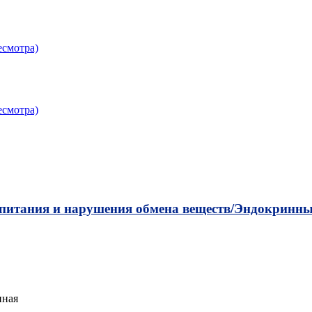
есмотра)
есмотра)
 питания и нарушения обмена веществ/
Эндокринные
нная