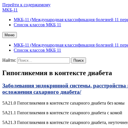
Перейти к содержимому
МКБ-11
МКБ-11 (Международная классификация болезней 11 пер
Список классов МКБ 11
Меню
МКБ-11 (Международная классификация болезней 11 пер
Список классов МКБ 11
Найти:
Гипогликемия в контексте диабета
Заболевания эндокринной системы, расстройства
осложнения сахарного диабета/
5A21.0 Гипогликемия в контексте сахарного диабета без комы
5A21.1 Гипогликемия в контексте сахарного диабета с комой
5A21.З Гипогликемия в контексте сахарного диабета, неуточне