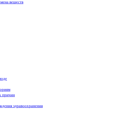
бмена веществ
иоде
гориям
х причин
еждения здравоохранения