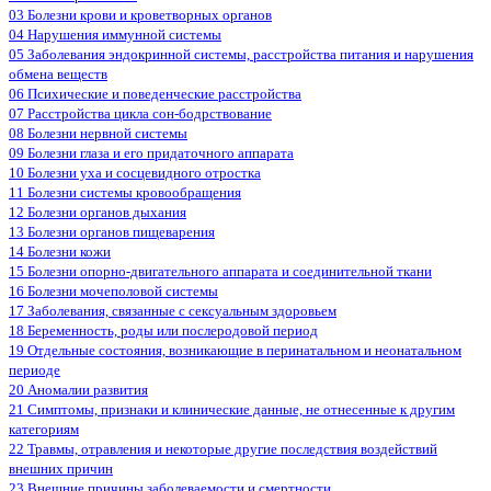
03 Болезни крови и кроветворных органов
04 Нарушения иммунной системы
05 Заболевания эндокринной системы, расстройства питания и нарушения
обмена веществ
06 Психические и поведенческие расстройства
07 Расстройства цикла сон-бодрствование
08 Болезни нервной системы
09 Болезни глаза и его придаточного аппарата
10 Болезни уха и сосцевидного отростка
11 Болезни системы кровообращения
12 Болезни органов дыхания
13 Болезни органов пищеварения
14 Болезни кожи
15 Болезни опорно-двигательного аппарата и соединительной ткани
16 Болезни мочеполовой системы
17 Заболевания, связанные с сексуальным здоровьем
18 Беременность, роды или послеродовой период
19 Отдельные состояния, возникающие в перинатальном и неонатальном
периоде
20 Аномалии развития
21 Симптомы, признаки и клинические данные, не отнесенные к другим
категориям
22 Травмы, отравления и некоторые другие последствия воздействий
внешних причин
23 Внешние причины заболеваемости и смертности