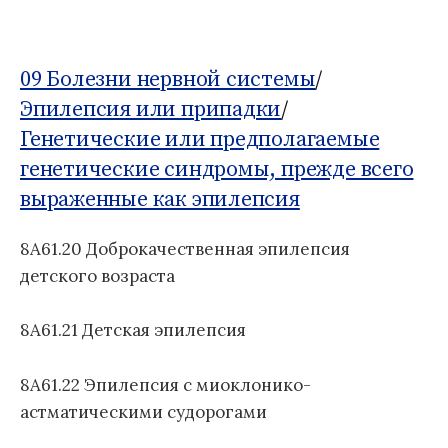
о
Б
м
д
1
:
у
н
1
а
09 Болезни нервной системы
/
я
Эпилепсия или припадки
/
к
Генетические или предполагаемые
л
генетические синдромы, прежде всего
а
с
выраженные как эпилепсия
с
и
8A61.20 Доброкачественная эпилепсия
ф
детского возраста
и
к
а
8A61.21 Детская эпилепсия
ц
и
8A61.22 Эпилепсия с миоклонико-
я
астматическими судорогами
б
о