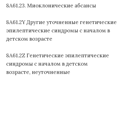
8A61.23. Миоклонические абсансы
л
е
з
8A61.2Y Другие уточненные генетические
н
эпилептические синдромы с началом в
е
детском возрасте
й
1
1
8A61.2Z Генетические эпилептические
п
синдромы с началом в детском
е
возрасте, неуточненные
р
е
с
м
о
т
р
а
)