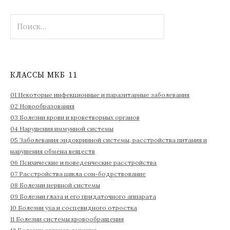
Н
а
й
т
и
КЛАССЫ МКБ 11
:
01 Некоторые инфекционные и паразитарные заболевания
02 Новообразования
03 Болезни крови и кроветворных органов
04 Нарушения иммунной системы
05 Заболевания эндокринной системы, расстройства питания и
нарушения обмена веществ
06 Психические и поведенческие расстройства
07 Расстройства цикла сон-бодрствование
08 Болезни нервной системы
09 Болезни глаза и его придаточного аппарата
10 Болезни уха и сосцевидного отростка
11 Болезни системы кровообращения