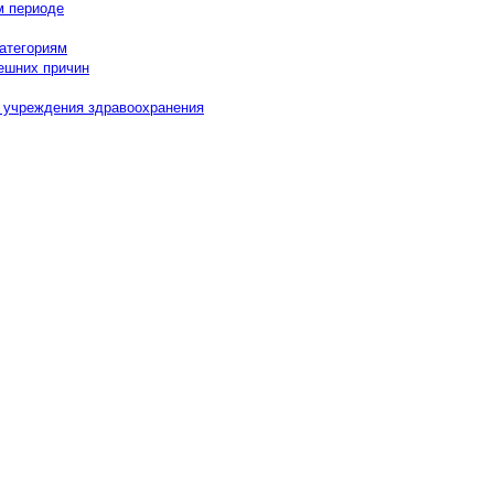
м периоде
категориям
нешних причин
в учреждения здравоохранения