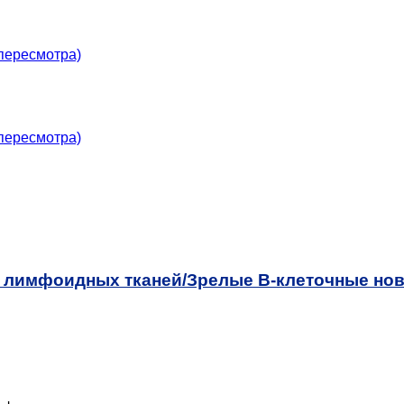
пересмотра)
пересмотра)
 лимфоидных тканей/
Зрелые В-клеточные но