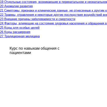
19 Отдельные состояния, возникающие в перинатальном и неонатально
20 Аномалии развития
21 Симптомы, признаки и клинические данные, не отнесенные к другим 
22 Травмы, отравления и некоторые другие последствия воздействий в
23 Внешние причины заболеваемости и смертности
24 Факторы, влияющие на состояние здоровья населения и обращения 
25 Коды для особых целей
26 Коды расширения
27 Традиционная медицина
Курс по навыкам общения с
пациентами