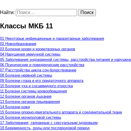
Найти:
Классы МКБ 11
01 Некоторые инфекционные и паразитарные заболевания
02 Новообразования
03 Болезни крови и кроветворных органов
04 Нарушения иммунной системы
05 Заболевания эндокринной системы, расстройства питания и нарушен
06 Психические и поведенческие расстройства
07 Расстройства цикла сон-бодрствование
08 Болезни нервной системы
09 Болезни глаза и его придаточного аппарата
10 Болезни уха и сосцевидного отростка
11 Болезни системы кровообращения
12 Болезни органов дыхания
13 Болезни органов пищеварения
14 Болезни кожи
15 Болезни опорно-двигательного аппарата и соединительной ткани
16 Болезни мочеполовой системы
17 Заболевания, связанные с сексуальным здоровьем
18 Беременность, роды или послеродовой период