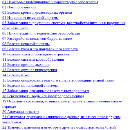
01 Некоторые инфекционные и паразитарные заболевания
02 Новообразования
03 Болезни крови и кроветворных органов
04 Нарушения иммунной системы
05 Заболевания эндокринной системы, расстройства питания и нарушения
обмена веществ
06 Психические и поведенческие расстройства
07 Расстройства цикла сон-бодрствование
08 Болезни нервной системы
09 Болезни глаза и его придаточного аппарата
10 Болезни уха и сосцевидного отростка
11 Болезни системы кровообращения
12 Болезни органов дыхания
13 Болезни органов пищеварения
14 Болезни кожи
15 Болезни опорно-двигательного аппарата и соединительной ткани
16 Болезни мочеполовой системы
17 Заболевания, связанные с сексуальным здоровьем
18 Беременность, роды или послеродовой период
19 Отдельные состояния, возникающие в перинатальном и неонатальном
периоде
20 Аномалии развития
21 Симптомы, признаки и клинические данные, не отнесенные к другим
категориям
22 Травмы, отравления и некоторые другие последствия воздействий