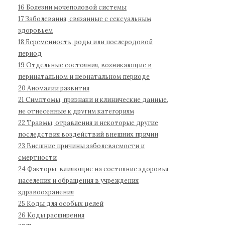
б
16 Болезни мочеполовой системы
о
17 Заболевания, связанные с сексуальным
л
здоровьем
е
18 Беременность, роды или послеродовой
з
период
н
19 Отдельные состояния, возникающие в
е
перинатальном и неонатальном периоде
й
20 Аномалии развития
1
21 Симптомы, признаки и клинические данные,
не отнесенные к другим категориям
1
22 Травмы, отравления и некоторые другие
п
последствия воздействий внешних причин
е
23 Внешние причины заболеваемости и
р
смертности
е
24 Факторы, влияющие на состояние здоровья
с
населения и обращения в учреждения
м
здравоохранения
о
25 Коды для особых целей
т
26 Коды расширения