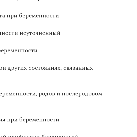
ета при беременности
енности неуточненный
 беременности
и других состояниях, связанных
беременности, родов и послеродовом
ния при беременности
ный пемфигоид беременных)