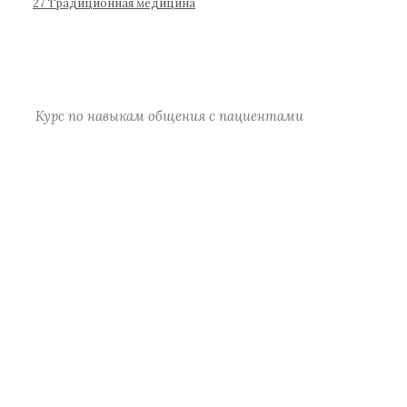
р
27 Традиционная медицина
а
)
Курс по навыкам общения с пациентами