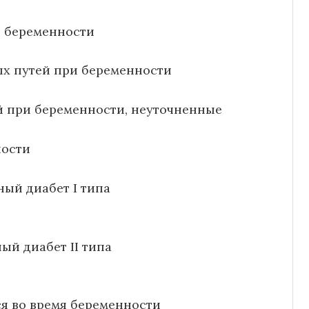
и беременности
ых путей при беременности
й при беременности, неуточненные
ности
ный диабет І типа
ый диабет ІІ типа
ся во время беременности