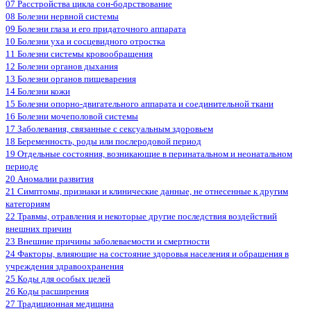
07 Расстройства цикла сон-бодрствование
08 Болезни нервной системы
09 Болезни глаза и его придаточного аппарата
10 Болезни уха и сосцевидного отростка
11 Болезни системы кровообращения
12 Болезни органов дыхания
13 Болезни органов пищеварения
14 Болезни кожи
15 Болезни опорно-двигательного аппарата и соединительной ткани
16 Болезни мочеполовой системы
17 Заболевания, связанные с сексуальным здоровьем
18 Беременность, роды или послеродовой период
19 Отдельные состояния, возникающие в перинатальном и неонатальном
периоде
20 Аномалии развития
21 Симптомы, признаки и клинические данные, не отнесенные к другим
категориям
22 Травмы, отравления и некоторые другие последствия воздействий
внешних причин
23 Внешние причины заболеваемости и смертности
24 Факторы, влияющие на состояние здоровья населения и обращения в
учреждения здравоохранения
25 Коды для особых целей
26 Коды расширения
27 Традиционная медицина