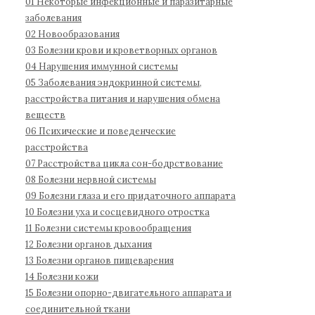
01 Некоторые инфекционные и паразитарные
д
1
:
заболевания
н
1
02 Новообразования
а
03 Болезни крови и кроветворных органов
04 Нарушения иммунной системы
я
05 Заболевания эндокринной системы,
к
расстройства питания и нарушения обмена
л
веществ
а
06 Психические и поведенческие
с
расстройства
с
07 Расстройства цикла сон-бодрствование
и
08 Болезни нервной системы
ф
09 Болезни глаза и его придаточного аппарата
и
10 Болезни уха и сосцевидного отростка
к
11 Болезни системы кровообращения
а
12 Болезни органов дыхания
13 Болезни органов пищеварения
ц
14 Болезни кожи
и
15 Болезни опорно-двигательного аппарата и
я
соединительной ткани