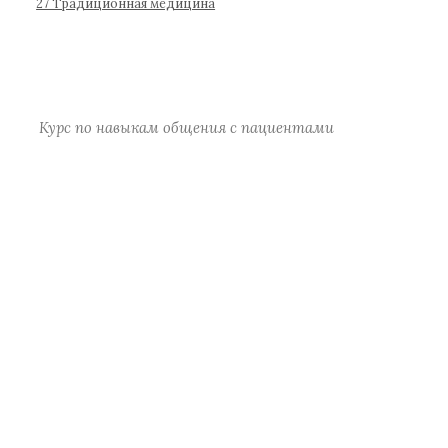
р
27 Традиционная медицина
а
)
Курс по навыкам общения с пациентами