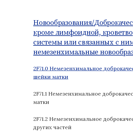
о
м
у
Новообразования/
Доброкачес
кроме лимфоидной, кроветво
системы или связанных с ним
немезенхимальные новообраз
2F71.0 Немезенхимальное доброкаче
шейки матки
2F71.1 Немезенхимальное доброкаче
матки
2F71.2 Немезенхимальное доброкаче
других частей