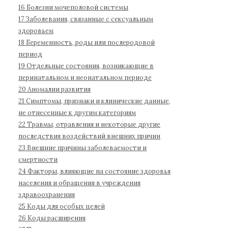
б
16 Болезни мочеполовой системы
о
17 Заболевания, связанные с сексуальным
л
здоровьем
е
18 Беременность, роды или послеродовой
з
период
н
19 Отдельные состояния, возникающие в
е
перинатальном и неонатальном периоде
й
20 Аномалии развития
1
21 Симптомы, признаки и клинические данные,
не отнесенные к другим категориям
1
22 Травмы, отравления и некоторые другие
п
последствия воздействий внешних причин
е
23 Внешние причины заболеваемости и
р
смертности
е
24 Факторы, влияющие на состояние здоровья
с
населения и обращения в учреждения
м
здравоохранения
о
25 Коды для особых целей
т
26 Коды расширения