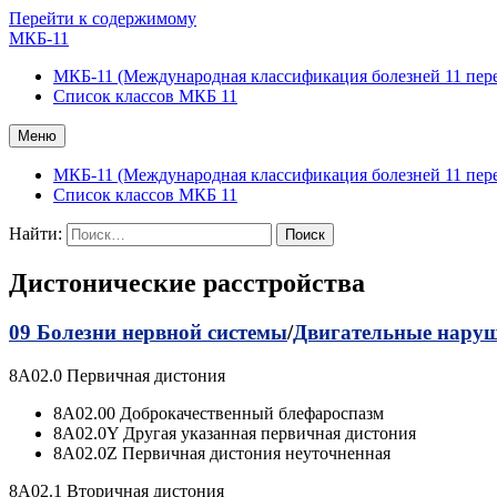
Перейти к содержимому
МКБ-11
МКБ-11 (Международная классификация болезней 11 пер
Список классов МКБ 11
Меню
МКБ-11 (Международная классификация болезней 11 пер
Список классов МКБ 11
Найти:
Дистонические расстройства
09 Болезни нервной системы
/
Двигательные нару
8A02.0 Первичная дистония
8A02.00 Доброкачественный блефароспазм
8A02.0Y Другая указанная первичная дистония
8A02.0Z Первичная дистония неуточненная
8A02.1 Вторичная дистония