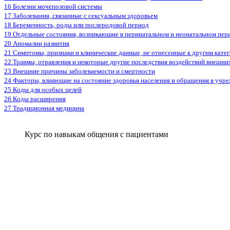
16 Болезни мочеполовой системы
17 Заболевания, связанные с сексуальным здоровьем
18 Беременность, роды или послеродовой период
19 Отдельные состояния, возникающие в перинатальном и неонатальном пер
20 Аномалии развития
21 Симптомы, признаки и клинические данные, не отнесенные к другим кате
22 Травмы, отравления и некоторые другие последствия воздействий внешни
23 Внешние причины заболеваемости и смертности
24 Факторы, влияющие на состояние здоровья населения и обращения в учр
25 Коды для особых целей
26 Коды расширения
27 Традиционная медицина
Курс по навыкам общения с пациентами