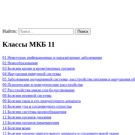
Найти:
Классы МКБ 11
01 Некоторые инфекционные и паразитарные заболевания
02 Новообразования
03 Болезни крови и кроветворных органов
04 Нарушения иммунной системы
05 Заболевания эндокринной системы, расстройства питания и нарушения о
06 Психические и поведенческие расстройства
07 Расстройства цикла сон-бодрствование
08 Болезни нервной системы
09 Болезни глаза и его придаточного аппарата
10 Болезни уха и сосцевидного отростка
11 Болезни системы кровообращения
12 Болезни органов дыхания
13 Болезни органов пищеварения
14 Болезни кожи
15 Болезни опорно-двигательного аппарата и соединительной ткани