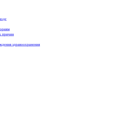
иоде
гориям
х причин
еждения здравоохранения