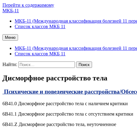
Перейти к содержимому
МКБ-11
МКБ-11 (Международная классификация болезней 11 пер
Список классов МКБ 11
Меню
МКБ-11 (Международная классификация болезней 11 пер
Список классов МКБ 11
Найти:
Дисморфное расстройство тела
Психические и поведенческие расстройства/
Обсес
6B41.0 Дисморфное расстройство тела с наличием критики
6B41.1 Дисморфное расстройство тела с отсутствием критики
6B41.Z Дисморфное расстройство тела, неуточненное