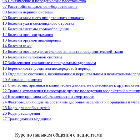
06 Психические и поведенческие расстройства
07 Расстройства цикла сон-бодрствование
08 Болезни нервной системы
09 Болезни глаза и его придаточного аппарата
10 Болезни уха и сосцевидного отростка
11 Болезни системы кровообращения
12 Болезни органов дыхания
13 Болезни органов пищеварения
14 Болезни кожи
15 Болезни опорно-двигательного аппарата и соединительной ткани
16 Болезни мочеполовой системы
17 Заболевания, связанные с сексуальным здоровьем
18 Беременность, роды или послеродовой период
19 Отдельные состояния, возникающие в перинатальном и неонатальном пер
20 Аномалии развития
21 Симптомы, признаки и клинические данные, не отнесенные к другим кате
22 Травмы, отравления и некоторые другие последствия воздействий внешни
23 Внешние причины заболеваемости и смертности
24 Факторы, влияющие на состояние здоровья населения и обращения в учр
25 Коды для особых целей
26 Коды расширения
27 Традиционная медицина
Курс по навыкам общения с пациентами