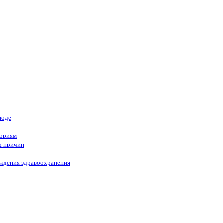
иоде
гориям
х причин
еждения здравоохранения