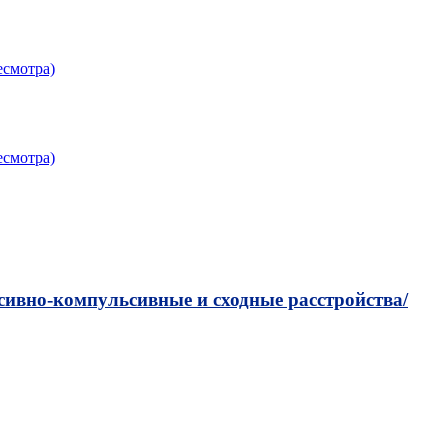
есмотра)
есмотра)
сивно-компульсивные и сходные расстройства/