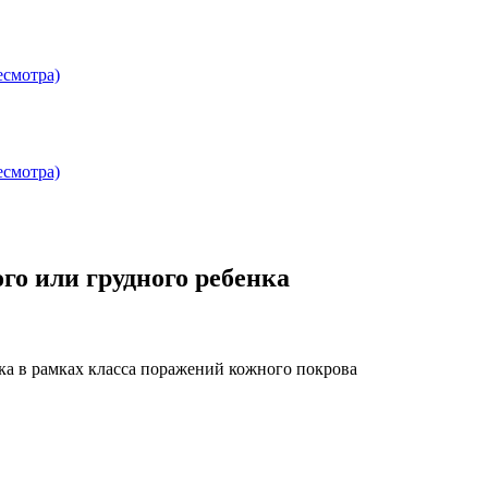
есмотра)
есмотра)
го или грудного ребенка
ка в рамках класса поражений кожного покрова