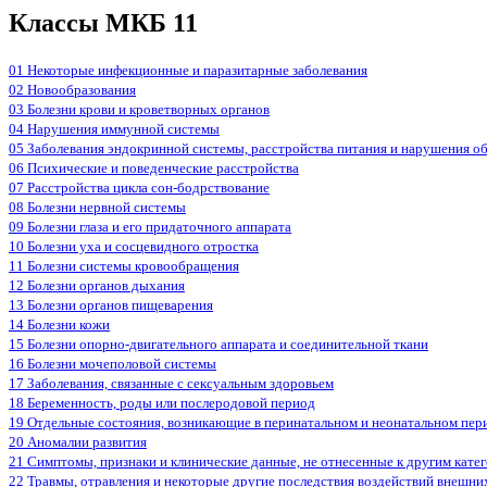
Классы МКБ 11
01 Некоторые инфекционные и паразитарные заболевания
02 Новообразования
03 Болезни крови и кроветворных органов
04 Нарушения иммунной системы
05 Заболевания эндокринной системы, расстройства питания и нарушения о
06 Психические и поведенческие расстройства
07 Расстройства цикла сон-бодрствование
08 Болезни нервной системы
09 Болезни глаза и его придаточного аппарата
10 Болезни уха и сосцевидного отростка
11 Болезни системы кровообращения
12 Болезни органов дыхания
13 Болезни органов пищеварения
14 Болезни кожи
15 Болезни опорно-двигательного аппарата и соединительной ткани
16 Болезни мочеполовой системы
17 Заболевания, связанные с сексуальным здоровьем
18 Беременность, роды или послеродовой период
19 Отдельные состояния, возникающие в перинатальном и неонатальном пер
20 Аномалии развития
21 Симптомы, признаки и клинические данные, не отнесенные к другим кате
22 Травмы, отравления и некоторые другие последствия воздействий внешни