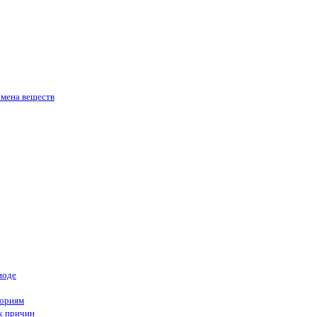
бмена веществ
иоде
гориям
х причин