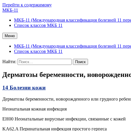
Перейти к содержимому
МКБ-11
МКБ-11 (Международная классификация болезней 11 пер
Список классов МКБ 11
Меню
МКБ-11 (Международная классификация болезней 11 пер
Список классов МКБ 11
Найти:
Дерматозы беременности, новорожденно
14 Болезни кожи
Дерматозы беременности, новорожденного или грудного ребен
Неонатальная кожная инфекция
EH00 Неонатальные вирусные инфекции, связанные с кожей
KA62.A Перинатальная инфекция простого герпеса