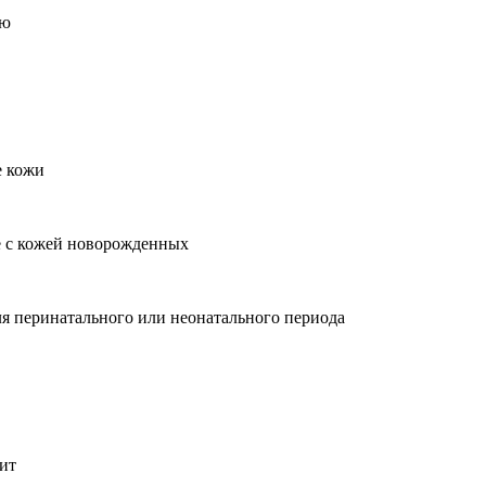
ью
е кожи
е с кожей новорожденных
я перинатального или неонатального периода
ит