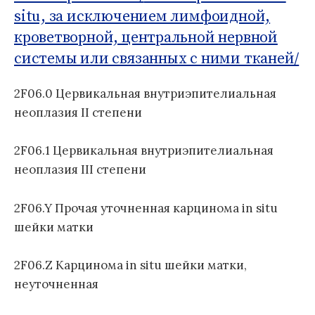
о
Б
situ, за исключением лимфоидной,
м
д
1
:
кроветворной, центральной нервной
у
н
1
а
системы или связанных с ними тканей/
я
к
2F06.0 Цервикальная внутриэпителиальная
л
неоплазия II степени
а
с
с
2F06.1 Цервикальная внутриэпителиальная
и
неоплазия III степени
ф
и
2F06.Y Прочая уточненная карцинома in situ
к
шейки матки
а
ц
и
2F06.Z Карцинома in situ шейки матки,
я
неуточненная
б
о