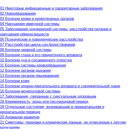
01 Некоторые инфекционные и паразитарные заболевания
02 Новообразования
03 Болезни крови и кроветворных органов
04 Нарушения иммунной системы
05 Заболевания эндокринной системы, расстройства питания и
нарушения обмена веществ
06 Психические и поведенческие расстройства
07 Расстройства цикла сон-бодрствование
08 Болезни нервной системы
09 Болезни глаза и его придаточного аппарата
10 Болезни уха и сосцевидного отростка
11 Болезни системы кровообращения
12 Болезни органов дыхания
13 Болезни органов пищеварения
14 Болезни кожи
15 Болезни опорно-двигательного аппарата и соединительной ткани
16 Болезни мочеполовой системы
17 Заболевания, связанные с сексуальным здоровьем
18 Беременность, роды или послеродовой период
19 Отдельные состояния, возникающие в перинатальном и
неонатальном периоде
20 Аномалии развития
21 Симптомы, признаки и клинические данные, не отнесенные к другим
категориям