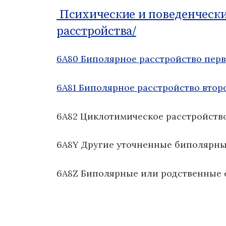
о
Психические и поведенчески
м
расстройства/
у
6A80 Биполярное расстройство перв
6A81 Биполярное расстройство втор
6A82 Циклотимическое расстройств
6A8Y Другие уточненные биполярны
6A8Z Биполярные или родственные 