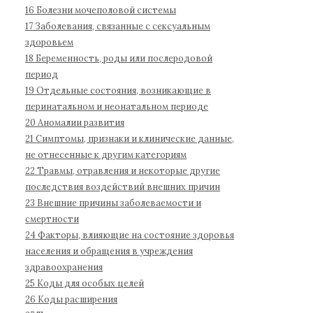
б
16 Болезни мочеполовой системы
о
17 Заболевания, связанные с сексуальным
л
здоровьем
е
18 Беременность, роды или послеродовой
з
период
н
19 Отдельные состояния, возникающие в
е
перинатальном и неонатальном периоде
й
20 Аномалии развития
1
21 Симптомы, признаки и клинические данные,
не отнесенные к другим категориям
1
22 Травмы, отравления и некоторые другие
п
последствия воздействий внешних причин
е
23 Внешние причины заболеваемости и
р
смертности
е
24 Факторы, влияющие на состояние здоровья
с
населения и обращения в учреждения
м
здравоохранения
о
25 Коды для особых целей
т
26 Коды расширения