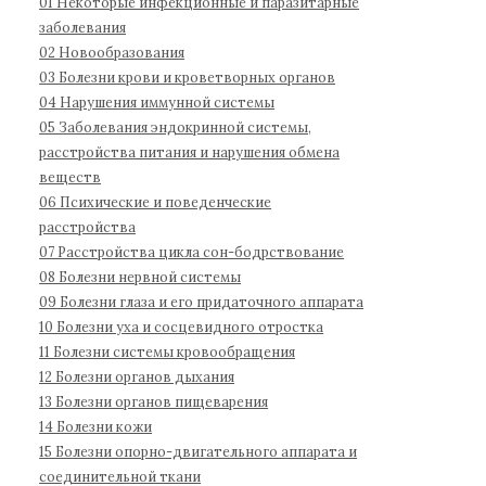
01 Некоторые инфекционные и паразитарные
д
1
:
заболевания
н
1
02 Новообразования
а
03 Болезни крови и кроветворных органов
04 Нарушения иммунной системы
я
05 Заболевания эндокринной системы,
к
расстройства питания и нарушения обмена
л
веществ
а
06 Психические и поведенческие
с
расстройства
с
07 Расстройства цикла сон-бодрствование
и
08 Болезни нервной системы
ф
09 Болезни глаза и его придаточного аппарата
и
10 Болезни уха и сосцевидного отростка
к
11 Болезни системы кровообращения
а
12 Болезни органов дыхания
13 Болезни органов пищеварения
ц
14 Болезни кожи
и
15 Болезни опорно-двигательного аппарата и
я
соединительной ткани