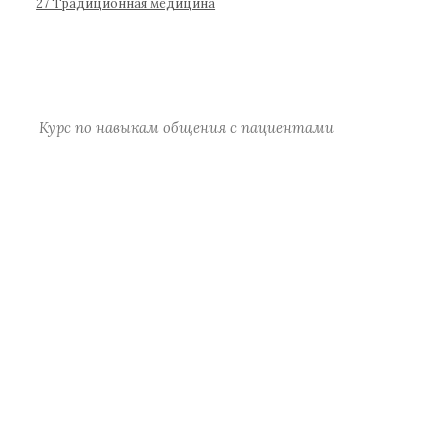
р
27 Традиционная медицина
а
)
Курс по навыкам общения с пациентами