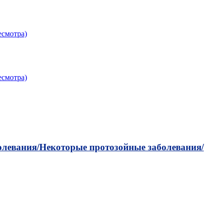
есмотра)
есмотра)
левания/
Некоторые протозойные заболевания/