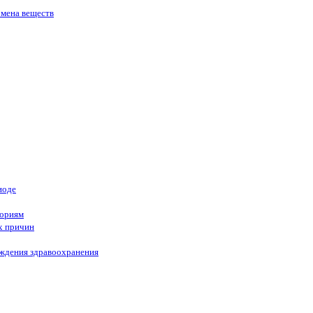
бмена веществ
иоде
гориям
х причин
еждения здравоохранения