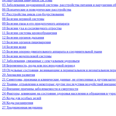
04 Нарушения иммунной системы
05 Заболевания эндокринной системы, расстройства питания и нарушения о
06 Психические и поведенческие расстройства
07 Расстройства цикла сон-бодрствование
08 Болезни нервной системы
09 Болезни глаза и его придаточного аппарата
10 Болезни уха и сосцевидного отростка
11 Болезни системы кровообращения
12 Болезни органов дыхания
13 Болезни органов пищеварения
14 Болезни кожи
15 Болезни опорно-двигательного аппарата и соединительной ткани
16 Болезни мочеполовой системы
17 Заболевания, связанные с сексуальным здоровьем
18 Беременность, роды или послеродовой период
19 Отдельные состояния, возникающие в перинатальном и неонатальном пер
20 Аномалии развития
21 Симптомы, признаки и клинические данные, не отнесенные к другим кате
22 Травмы, отравления и некоторые другие последствия воздействий внешни
23 Внешние причины заболеваемости и смертности
24 Факторы, влияющие на состояние здоровья населения и обращения в учр
25 Коды для особых целей
26 Коды расширения
27 Традиционная медицина