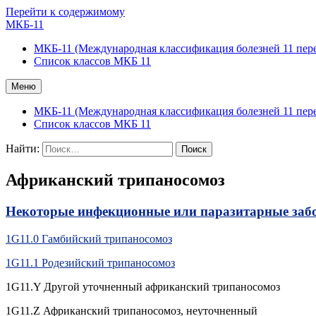
Перейти к содержимому
МКБ-11
МКБ-11 (Международная классификация болезней 11 пер
Список классов МКБ 11
Меню
МКБ-11 (Международная классификация болезней 11 пер
Список классов МКБ 11
Найти:
Африканский трипаносомоз
Некоторые инфекционные или паразитарные забо
1G11.0 Гамбийский трипаносомоз
1G11.1 Родезийский трипаносомоз
1G11.Y Другой уточненный африканский трипаносомоз
1G11.Z Африканский трипаносомоз, неуточненный