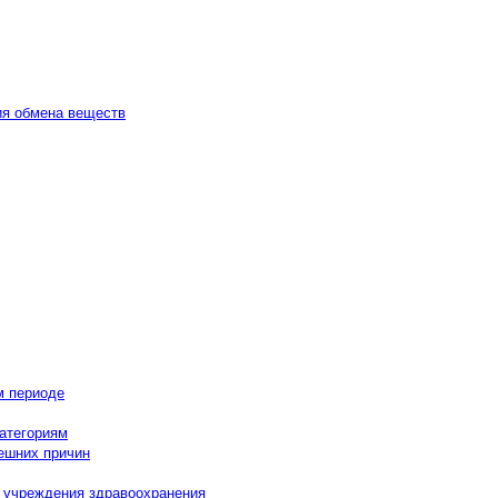
ия обмена веществ
м периоде
категориям
нешних причин
в учреждения здравоохранения