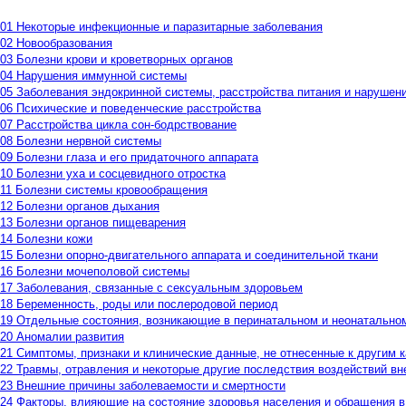
01 Некоторые инфекционные и паразитарные заболевания
02 Новообразования
03 Болезни крови и кроветворных органов
04 Нарушения иммунной системы
05 Заболевания эндокринной системы, расстройства питания и нарушен
06 Психические и поведенческие расстройства
07 Расстройства цикла сон-бодрствование
08 Болезни нервной системы
09 Болезни глаза и его придаточного аппарата
10 Болезни уха и сосцевидного отростка
11 Болезни системы кровообращения
12 Болезни органов дыхания
13 Болезни органов пищеварения
14 Болезни кожи
15 Болезни опорно-двигательного аппарата и соединительной ткани
16 Болезни мочеполовой системы
17 Заболевания, связанные с сексуальным здоровьем
18 Беременность, роды или послеродовой период
19 Отдельные состояния, возникающие в перинатальном и неонатально
20 Аномалии развития
21 Симптомы, признаки и клинические данные, не отнесенные к другим 
22 Травмы, отравления и некоторые другие последствия воздействий в
23 Внешние причины заболеваемости и смертности
24 Факторы, влияющие на состояние здоровья населения и обращения 