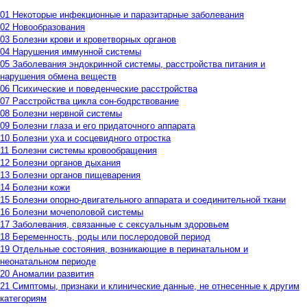
01 Некоторые инфекционные и паразитарные заболевания
02 Новообразования
03 Болезни крови и кроветворных органов
04 Нарушения иммунной системы
05 Заболевания эндокринной системы, расстройства питания и
нарушения обмена веществ
06 Психические и поведенческие расстройства
07 Расстройства цикла сон-бодрствование
08 Болезни нервной системы
09 Болезни глаза и его придаточного аппарата
10 Болезни уха и сосцевидного отростка
11 Болезни системы кровообращения
12 Болезни органов дыхания
13 Болезни органов пищеварения
14 Болезни кожи
15 Болезни опорно-двигательного аппарата и соединительной ткани
16 Болезни мочеполовой системы
17 Заболевания, связанные с сексуальным здоровьем
18 Беременность, роды или послеродовой период
19 Отдельные состояния, возникающие в перинатальном и
неонатальном периоде
20 Аномалии развития
21 Симптомы, признаки и клинические данные, не отнесенные к другим
категориям