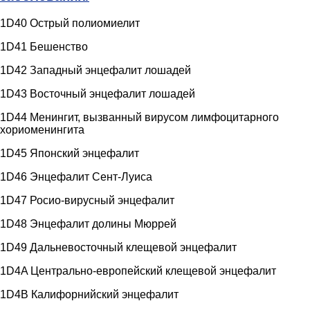
1D40 Острый полиомиелит
1D41 Бешенство
1D42 Западный энцефалит лошадей
1D43 Восточный энцефалит лошадей
1D44 Менингит, вызванный вирусом лимфоцитарного
хориоменингита
1D45 Японский энцефалит
1D46 Энцефалит Сент-Луиса
1D47 Росио-вирусный энцефалит
1D48 Энцефалит долины Мюррей
1D49 Дальневосточный клещевой энцефалит
1D4A Центрально-европейский клещевой энцефалит
1D4B Калифорнийский энцефалит