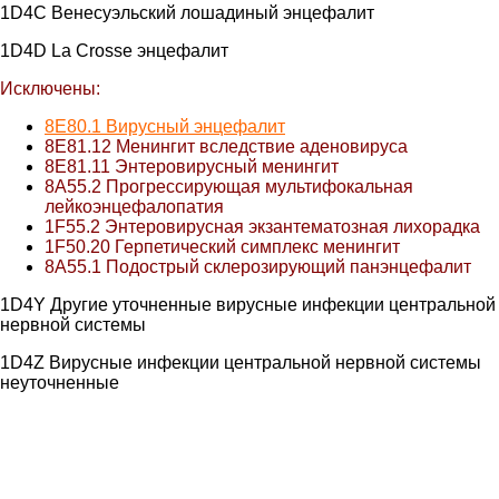
1D4C Венесуэльский лошадиный энцефалит
1D4D La Crosse энцефалит
Исключены:
8E80.1 Вирусный энцефалит
8E81.12 Менингит вследствие аденовируса
8E81.11 Энтеровирусный менингит
8A55.2 Прогрессирующая мультифокальная
лейкоэнцефалопатия
1F55.2 Энтеровирусная экзантематозная лихорадка
1F50.20 Герпетический симплекс менингит
8A55.1 Подострый склерозирующий панэнцефалит
1D4Y Другие уточненные вирусные инфекции центральной
нервной системы
1D4Z Вирусные инфекции центральной нервной системы
неуточненные