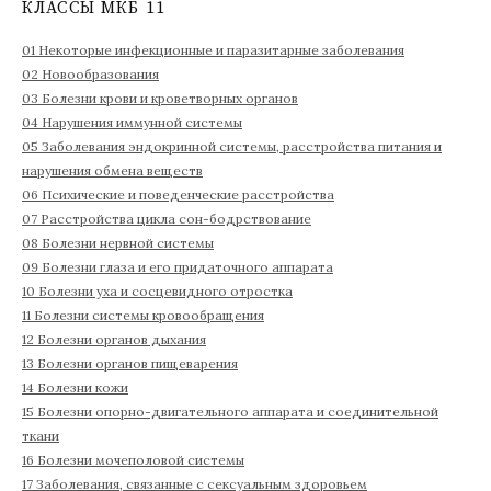
КЛАССЫ МКБ 11
:
01 Некоторые инфекционные и паразитарные заболевания
02 Новообразования
03 Болезни крови и кроветворных органов
04 Нарушения иммунной системы
05 Заболевания эндокринной системы, расстройства питания и
нарушения обмена веществ
06 Психические и поведенческие расстройства
07 Расстройства цикла сон-бодрствование
08 Болезни нервной системы
09 Болезни глаза и его придаточного аппарата
10 Болезни уха и сосцевидного отростка
11 Болезни системы кровообращения
12 Болезни органов дыхания
13 Болезни органов пищеварения
14 Болезни кожи
15 Болезни опорно-двигательного аппарата и соединительной
ткани
16 Болезни мочеполовой системы
17 Заболевания, связанные с сексуальным здоровьем