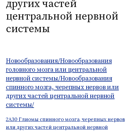
других частей
о
Б
м
д
1
:
центральной нервной
у
н
1
а
системы
я
к
л
а
с
Новообразования/
Новообразования
с
головного мозга или центральной
и
ф
нервной системы/
Новообразования
и
спинного мозга, черепных нервов или
к
других частей центральной нервной
а
ц
системы/
и
я
2A30 Глиомы спинного мозга, черепных нервов
б
или других частей центральной нервной
о