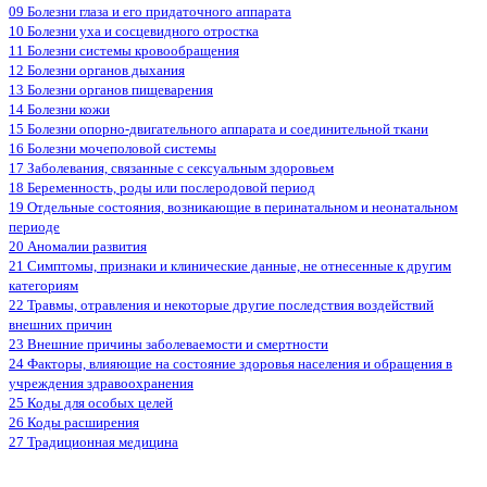
09 Болезни глаза и его придаточного аппарата
10 Болезни уха и сосцевидного отростка
11 Болезни системы кровообращения
12 Болезни органов дыхания
13 Болезни органов пищеварения
14 Болезни кожи
15 Болезни опорно-двигательного аппарата и соединительной ткани
16 Болезни мочеполовой системы
17 Заболевания, связанные с сексуальным здоровьем
18 Беременность, роды или послеродовой период
19 Отдельные состояния, возникающие в перинатальном и неонатальном
периоде
20 Аномалии развития
21 Симптомы, признаки и клинические данные, не отнесенные к другим
категориям
22 Травмы, отравления и некоторые другие последствия воздействий
внешних причин
23 Внешние причины заболеваемости и смертности
24 Факторы, влияющие на состояние здоровья населения и обращения в
учреждения здравоохранения
25 Коды для особых целей
26 Коды расширения
27 Традиционная медицина