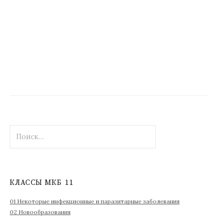
Н
а
й
т
и
КЛАССЫ МКБ 11
:
01 Некоторые инфекционные и паразитарные заболевания
02 Новообразования