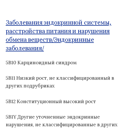
о
Б
м
д
1
:
у
н
1
а
Заболевания эндокринной системы,
я
расстройства питания и нарушения
к
обмена веществ/
Эндокринные
л
заболевания/
а
с
с
5B10 Карциноидный синдром
и
ф
5B11 Низкий рост, не классифицированный в
и
других подрубриках
к
а
ц
5B12 Конституционный высокий рост
и
я
5B1Y Другие уточненные эндокринные
б
нарушения, не классифицированные в других
о