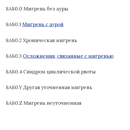
о
Б
м
д
1
8A80.0 Мигрень без ауры
:
у
н
1
а
8A80.1
Мигрень с аурой
я
к
8A80.2 Хроническая мигрень
л
а
с
8A80.3
Осложнения, связанные с мигренью
с
и
8A80.4 Синдром циклической рвоты
ф
и
8A80.Y Другая уточненная мигрень
к
а
ц
8A80.Z Мигрень неуточненная
и
я
б
о