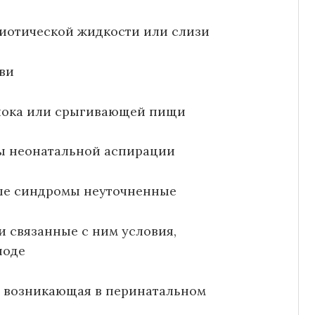
ниотической жидкости или слизи
ви
олока или срыгивающей пищи
ы неонатальной аспирации
ые синдромы неуточненные
 связанные с ним условия,
иоде
, возникающая в перинатальном