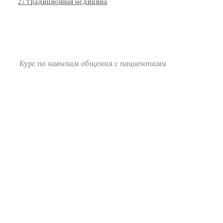
р
27 Традиционная медицина
а
)
Курс по навыкам общения с пациентами