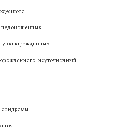
ожденного
ь недоношенных
ы у новорожденных
ворожденного, неуточненный
е синдромы
кония