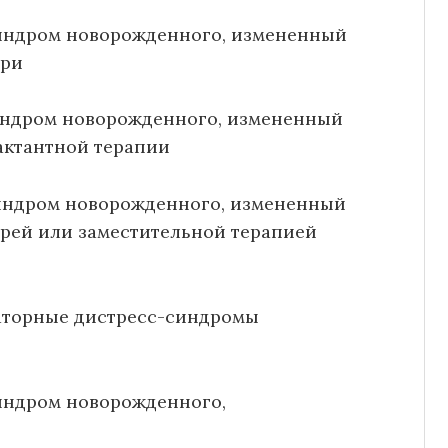
синдром новорожденного, измененный
ери
индром новорожденного, измененный
актантной терапии
индром новорожденного, измененный
ерей или заместительной терапией
аторные дистресс-синдромы
индром новорожденного,