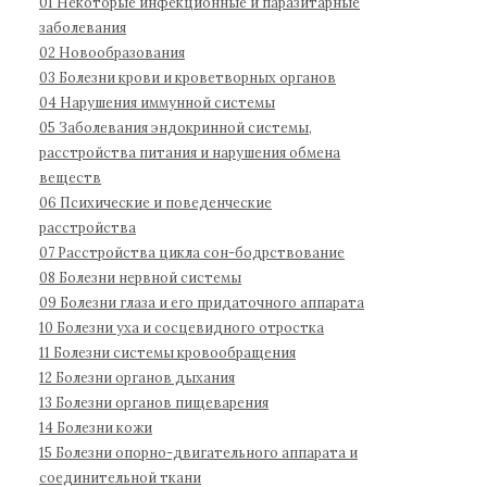
01 Некоторые инфекционные и паразитарные
д
1
:
заболевания
н
1
02 Новообразования
а
03 Болезни крови и кроветворных органов
04 Нарушения иммунной системы
я
05 Заболевания эндокринной системы,
к
расстройства питания и нарушения обмена
л
веществ
а
06 Психические и поведенческие
с
расстройства
с
07 Расстройства цикла сон-бодрствование
и
08 Болезни нервной системы
ф
09 Болезни глаза и его придаточного аппарата
и
10 Болезни уха и сосцевидного отростка
к
11 Болезни системы кровообращения
а
12 Болезни органов дыхания
13 Болезни органов пищеварения
ц
14 Болезни кожи
и
15 Болезни опорно-двигательного аппарата и
я
соединительной ткани