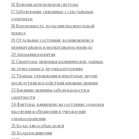
б
16 Болезни мочеполовой системы
о
17 Заболевания, связанные с сексуальным
л
здоровьем
е
18 Беременность, роды или послеродовой
з
период
н
19 Отдельные состояния, возникающие в
е
перинатальном и неонатальном периоде
й
20 Аномалии развития
1
21 Симптомы, признаки и клинические данные,
не отнесенные к другим категориям
1
22 Травмы, отравления и некоторые другие
п
последствия воздействий внешних причин
е
23 Внешние причины заболеваемости и
р
смертности
е
24 Факторы, влияющие на состояние здоровья
с
населения и обращения в учреждения
м
здравоохранения
о
25 Коды для особых целей
т
26 Коды расширения