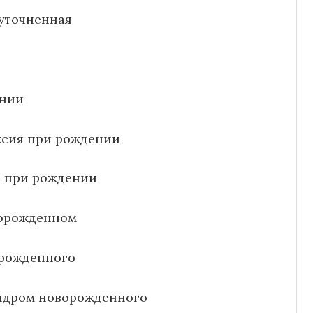
еуточненная
ении
ксия при рождении
и при рождении
ворожденном
орожденного
индром новорожденного