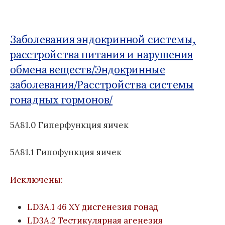
о
Б
м
д
1
:
у
н
1
а
Заболевания эндокринной системы,
я
расстройства питания и нарушения
к
обмена веществ/
Эндокринные
л
заболевания/
Расстройства системы
а
с
гонадных гормонов/
с
и
5A81.0 Гиперфункция яичек
ф
и
5A81.1 Гипофункция яичек
к
а
ц
Исключены:
и
я
LD3A.1 46 XY дисгенезия гонад
б
LD3A.2 Тестикулярная агенезия
о