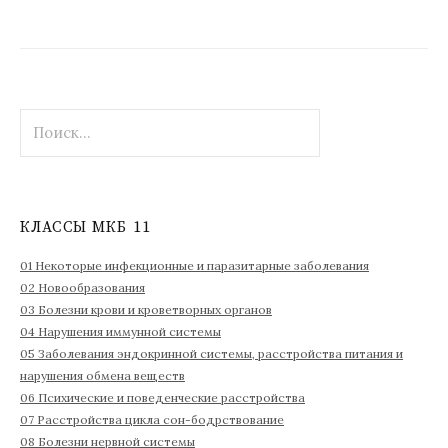
Н
а
й
т
и
КЛАССЫ МКБ 11
:
01 Некоторые инфекционные и паразитарные заболевания
02 Новообразования
03 Болезни крови и кроветворных органов
04 Нарушения иммунной системы
05 Заболевания эндокринной системы, расстройства питания и
нарушения обмена веществ
06 Психические и поведенческие расстройства
07 Расстройства цикла сон-бодрствование
08 Болезни нервной системы